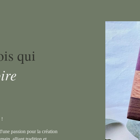
ois qui
ire
e !
d'une passion pour la création
main, alliant tradition et