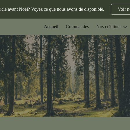
ticle avant Noël? Voyez ce que nous avons de disponible.
Voir n
ip to main content
Skip to navigat
Accueil
Commandes
Nos créations